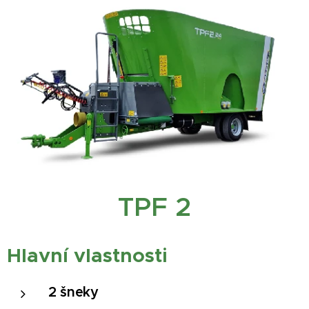
TPF 2
Hlavní
vlastnosti
2 šneky