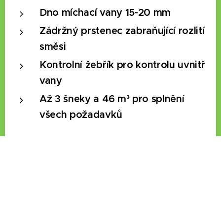
Dno míchací vany 15-20 mm
Zádržný prstenec zabraňující rozlití
směsi
Kontrolní žebřík pro kontrolu uvnitř
vany
Až 3 šneky a 46 m³ pro splnění
všech požadavků